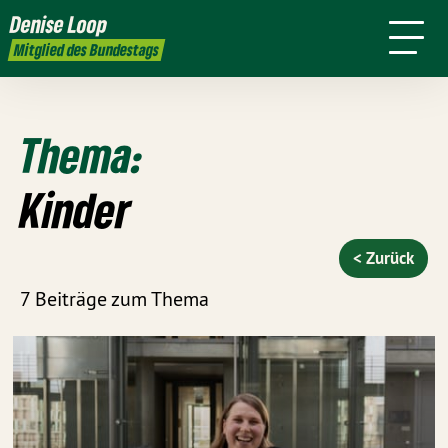
mich
Denise Loop
Presse
Kontakt
Mitglied des Bundestags
Thema:
Kinder
< Zurück
7 Beiträge zum Thema