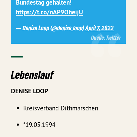
Bundestag gehalten!
https://t.co/nAP9OheijU
— Denise Loop (@denise_loop)
April 7, 2022
Lebenslauf
DENISE LOOP
Kreisverband Dithmarschen
*19.05.1994