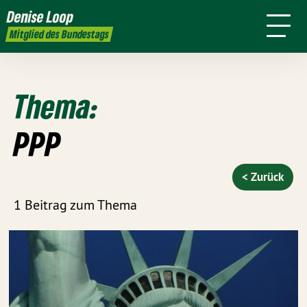
mich
Denise Loop
Presse
Kontakt
Mitglied des Bundestags
Thema:
PPP
< Zurück
1 Beitrag zum Thema