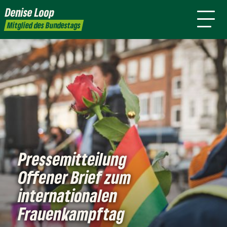
mich
Denise Loop
Presse
Kontakt
Mitglied des Bundestags
Pressemitteilung
Offener Brief zum
internationalen
Frauenkampftag