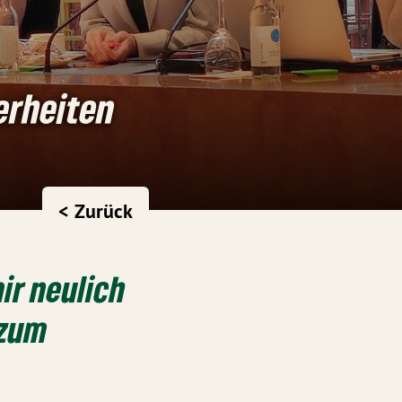
erheiten
< Zurück
ir neulich
 zum