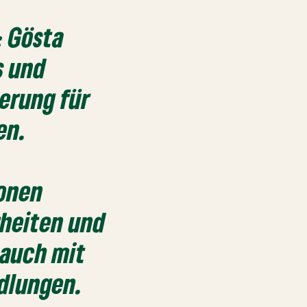
: Gösta
s und
erung für
en.
honen
rheiten und
 auch mit
ndlungen.